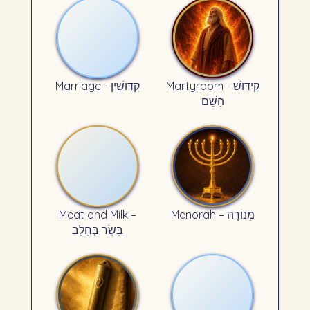
Martyrdom - קִידּוּשׁ
Marriage - קִדּוּשִׁין
הַשֵּׁם
Meat and Milk –
Menorah – מְנוֹרָה
בָּשָׂר בְּחָלָב