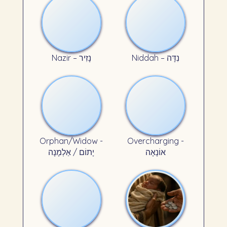
Niddah – נִדָּה
Nazir – נָזִיר
Orphan/Widow -
Overcharging -
אוֹנָאָה
יָתוֹם / אַלְמָנָה