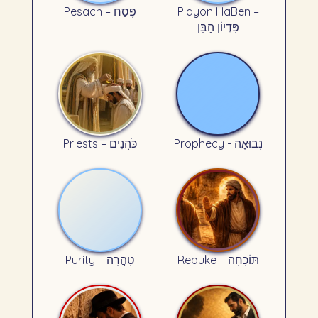
Pesach – פֶּסַח
Pidyon HaBen –
פִּדְיוֹן הַבֵּן
Prophecy - נְבוּאָה
Priests – כֹּהֲנִים
Rebuke – תּוֹכָחָה
Purity – טָהֳרָה