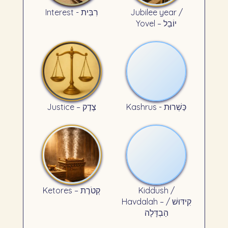
Interest - רִבִּית
Jubilee year /
Yovel – יוֹבֵל
Kashrus - כַּשְׁרוּת
Justice – צֶדֶק
Ketores – קְטֹרֶת
Kiddush /
Havdalah – קִידּוּשׁ /
הַבְדָּלָה