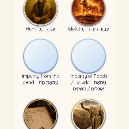
Idolatry - עֲבוֹדָה זָרָה
Humility - עֲנָוָה
Impurity from the
Impurity of Foods
/ Liquids – טֻמְאַת
dead – טֻמְאַת מֵת
אוכלים / משקים