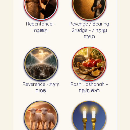
Repentance –
Revenge / Bearing
Grudge – נְקִימָה /
תְּשׁוּבָה
נְטִירָה
Reverence - יִרְאַת
Rosh Hashanah –
רֹאשׁ הַשָּׁנָה
שָׁמַיִם