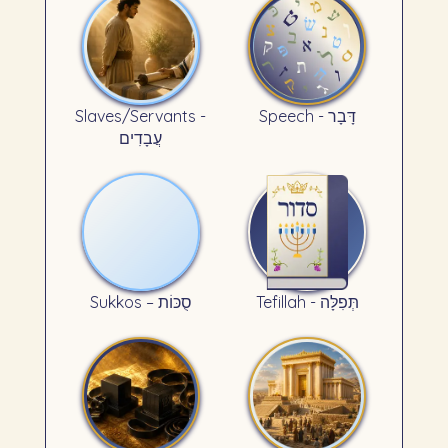
Slaves/Servants -
Speech - דָּבָר
עֲבָדִים
Tefillah - תְּפִלָּה
Sukkos – סֻכּוֹת