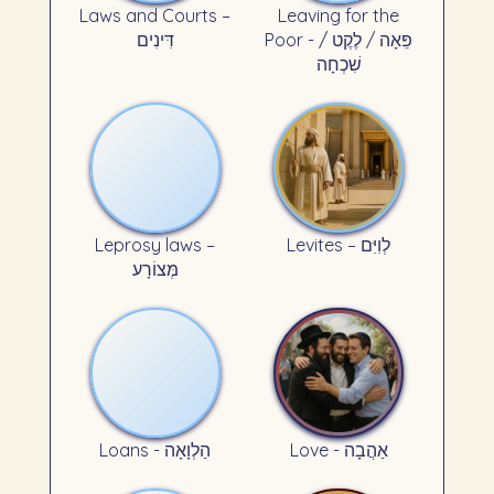
Laws and Courts –
Leaving for the
Poor - פֵּאָה / לֶקֶט /
דִּינִים
שִׁכְחָה
Leprosy laws –
Levites – לְוִיִּם
מְּצוֹרָע
Love - אַהֲבָה
Loans - הַלְוָאָה