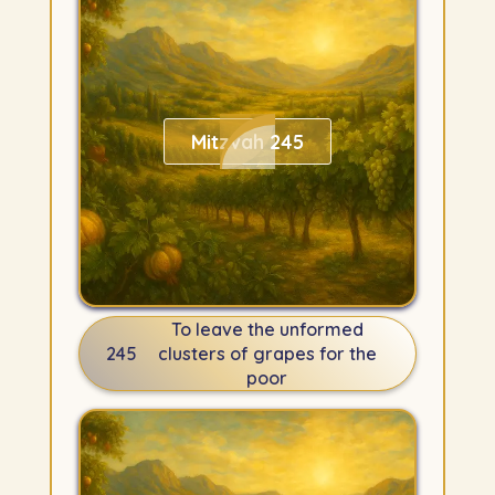
Mitzvah 245
To leave the unformed
245
clusters of grapes for the
poor