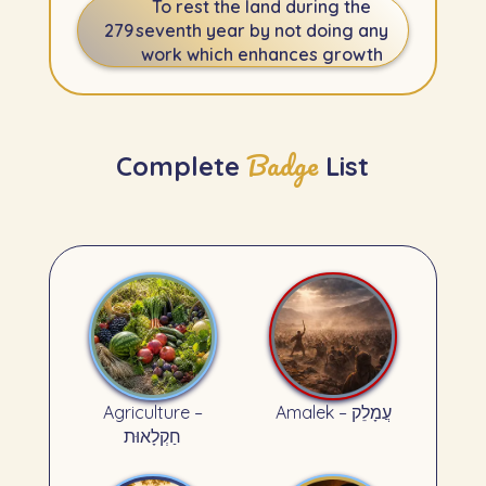
To rest the land during the
279
seventh year by not doing any
work which enhances growth
Badge
Complete
List
Agriculture –
Amalek – עֲמָלֵק
חַקְלָאוּת