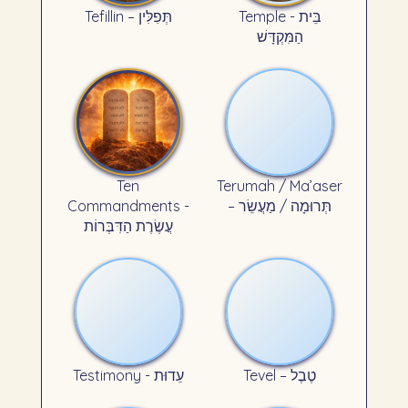
Temple - בֵּית
Tefillin – תְּפִלִּין
הַמִּקְדָּשׁ
Ten
Terumah / Ma’aser
Commandments -
– תְּרוּמָה / מַעֲשֵׂר
עֲשֶׂרֶת הַדִּבְּרוֹת
Tevel – טֶבֶל
Testimony - עֵדוּת