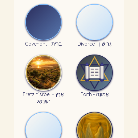
Divorce - גֵּרוּשִׁין
Covenant - בְּרִית
Faith - אֱמוּנָה
Eretz Yisroel – אֶרֶץ
יִשְׂרָאֵל