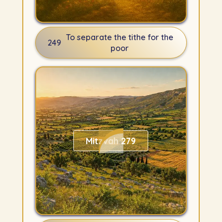
To separate the tithe for the
249
poor
Mitzvah 279