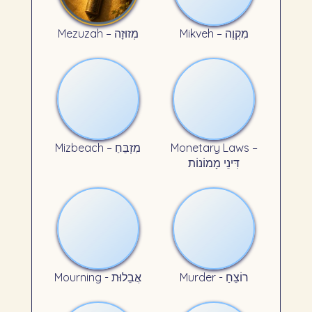
Mikveh – מִקְוֶה
Mezuzah – מְזוּזָה
Mizbeach – מִזְבֵּחַ
Monetary Laws –
דִּינֵי מָמוֹנוֹת
Murder - רוֹצֵחַ
Mourning - אֲבֵלוּת