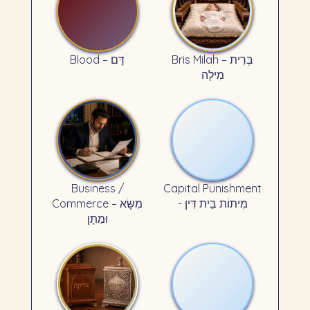
Bris Milah – בְּרִית
Blood – דָּם
מִילָה
Business /
Capital Punishment
- מִיתוֹת בֵּית דִּין
Commerce – מִשָּׂא
וּמַתָּן