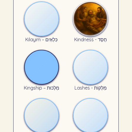
Kindness - חֶסֶד
Kilayim – כִּלְאַיִם
Lashes - מַלְקוֹת
Kingship – מַלְכוּת