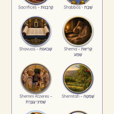
Shabbos - שַׁבָּת
Sacrifices – קָרְבָּנוֹת
Shema – קְרִיאַת
Shavuos – שָׁבוּעוֹת
שְׁמַע
Shemini Atzeres –
Shemitah – שְׁמִטָּה
שְׁמִינִי עֲצֶרֶת