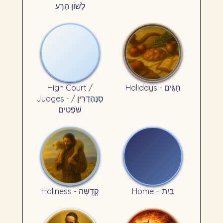
לָשׁוֹן הָרָע
High Court /
Holidays - חַגִּים
Judges - סַנְהֶדְרִין /
שֹׁפְטִים
Home – בַּיִת
Holiness - קְדֻשָּׁה