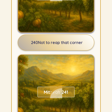
240
Not to reap that corner
Mitzvah 241