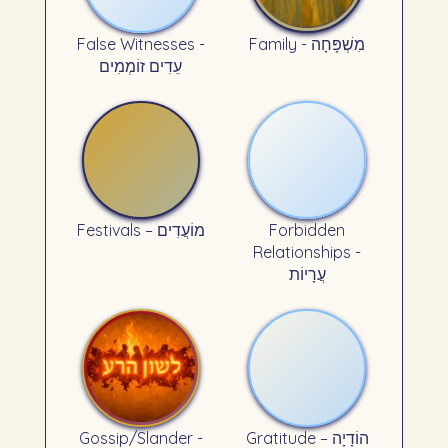
False Witnesses -
Family - מִשְׁפָּחָה
עֵדִים זוֹמְמִים
Festivals – מוֹעֲדִים
Forbidden
Relationships -
עֲרָיוֹת
Gossip/Slander -
Gratitude – הוֹדָיָה