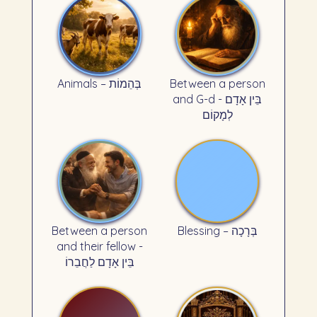
Animals – בְּהֵמוֹת
Between a person
and G-d - בֵּין אָדָם
לְמָקוֹם
Between a person
Blessing – בְּרָכָה
and their fellow -
בֵּין אָדָם לַחֲבֵרוֹ