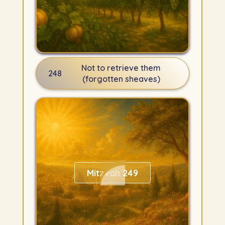
Not to retrieve them
248
(forgotten sheaves)
Mitzvah 249