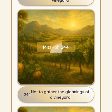
vineyard
Mitzvah 244
Not to gather the gleanings of
244
a vineyard